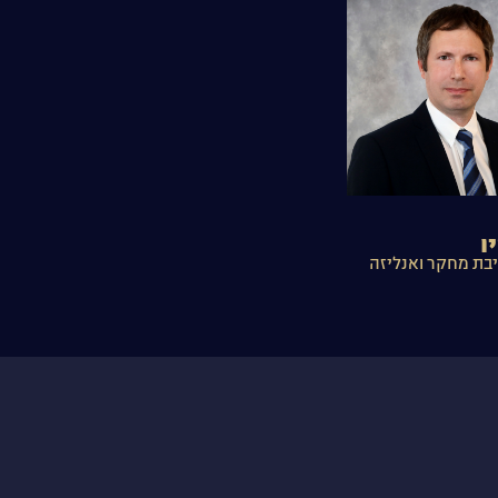
ו
בת מחקר ואנליזה