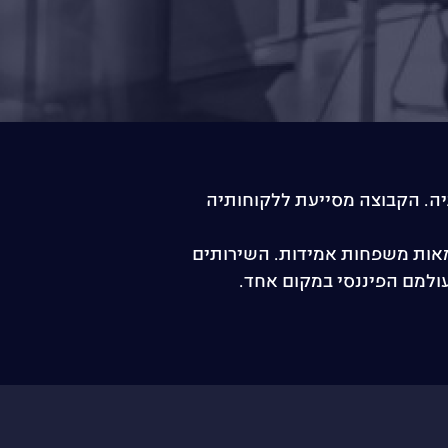
חותיה. הקבוצה מסייעת ללקוחותיה
מנהלת היקף נכסים של למעלה מ-15 מיליארד ש״ח למאות משפחות אמידות. השירותים
ולמם הפיננסי במקום אחד.