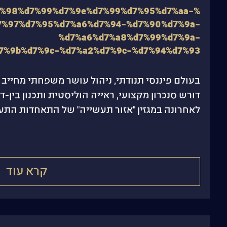
7%98%d7%99%d7%9e%d7%99%d7%95%d7%aa-
7%97%d7%95%d7%a6%d7%94-%d7%90%d7%9a-
%d7%a6%d7%a8%d7%99%d7%9a-
7%9b%d7%9c-%d7%a2%d7%9c-%d7%94%d7%93
בעולם פיננסי תנודתי, ניהול עושר משפחתי מחיי
דורש סנכרון מקצועי, ראייה הוליסטית ותכנון בין-
לאחרונה במגזין "אזור תעשייה" של התאחדות התעש
קרא עוד