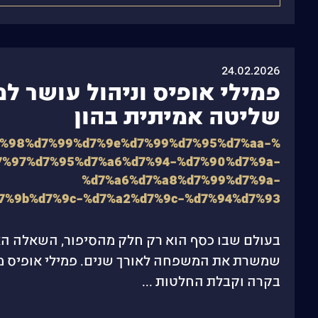
24.02.2026
פמילי אופיס וניהול עושר 
שליטה אמיתית בהון
7%98%d7%99%d7%9e%d7%99%d7%95%d7%aa-
7%97%d7%95%d7%a6%d7%94-%d7%90%d7%9a-
%d7%a6%d7%a8%d7%99%d7%9a-
7%9b%d7%9c-%d7%a2%d7%9c-%d7%94%d7%93
בעולם שבו כסף הוא רק חלק מהסיפור, השאלה האמ
שמשרת את המשפחה לאורך שנים. פמילי אופיס מקצו
בקרה וקבלת החלטות