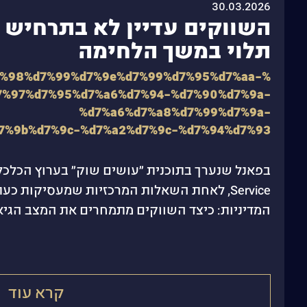
30.03.2026
השווקים עדיין לא בתרחיש ק
תלוי במשך הלחימה
7%98%d7%99%d7%9e%d7%99%d7%95%d7%aa-
7%97%d7%95%d7%a6%d7%94-%d7%90%d7%9a-
%d7%a6%d7%a8%d7%99%d7%9a-
7%9b%d7%9c-%d7%a2%d7%9c-%d7%94%d7%93
Service, לאחת השאלות המרכזיות שמעסיקות 
המדיניות: כיצד השווקים מתמחרים את המצב הגיאו
קרא עוד