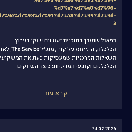
%d7%95%d7%a0%d7%92%d7%94-
%d7%a7%d7%a0%d7%96-
d7%9e%d7%93%d7%91%d7%a8%d7%99%d7%9d-
3
בפאנל שנערך בתוכנית ״עושים שוק״ בערוץ
הכלכלה, התייחס גיל קורן, מנכ״ל ice
השאלות המרכזיות שמעסיקות כעת את המשקיעים
הכלכלנים וקובעי המדיניות: כיצד השווקים
מתמחרים את המצב הגיאופוליטי, והאם
קרא עוד
24.02.2026