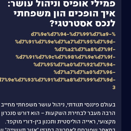
פמילי אופיס וניהול עושר:
איך הופכים הון משפחתי
לנכס אסטרטגי?
%d7%9e%d7%94-%d7%99%d7%a9-
%d7%91%d7%9e%d7%a7%d7%95%d7%9d-
%d7%a2%d7%a8%d7%9f-
%d7%91%d7%9c%d7%98%d7%9e%d7%9f-
%d7%95%d7%a0%d7%92%d7%94-
%d7%a7%d7%a0%d7%96-
d7%9e%d7%93%d7%91%d7%a8%d7%99%d7%9d-
3
בעולם פיננסי תנודתי, ניהול עושר משפחתי מחייב
הרבה מעבר לבחירת השקעות – הוא דורש סנכרון
מקצועי, ראייה הוליסטית ותכנון בין-דורי מוקפד.
במאמר שפורסם לאחרונה במגזין "אזור תעשייה" ש